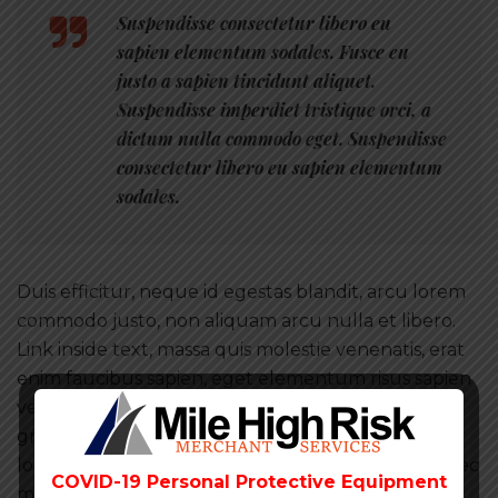
Suspendisse consectetur libero eu
sapien elementum sodales. Fusce eu
justo a sapien tincidunt aliquet.
Suspendisse imperdiet tristique orci, a
dictum nulla commodo eget. Suspendisse
consectetur libero eu sapien elementum
sodales.
Duis efficitur, neque id egestas blandit, arcu lorem
commodo justo, non aliquam arcu nulla et libero.
Link inside text, massa quis molestie venenatis, erat
enim faucibus sapien, eget elementum risus sapien
vel turpis. Fusce vestibulum suscipit sem, vel
gravida neque maximus ut. Duis dignissim enim at
lorem auctor consequat. Ut neque dui, dapibus nec
COVID-19 Personal Protective Equipment
molestie quis, facilisis nec odio.