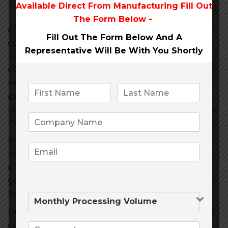
Available Direct From
Manufacturing Fill Out
Duis
The Form Below -
efficitur, neque id egestas blandit, arcu lorem
Fill Out The Form Below And A
commodo justo, non aliquam arcu nulla et libero.
Representative Will Be
With You Shortly
Link inside text, massa quis molestie venenatis, erat
enim faucibus sapien, eget elementum risus sapien
vel turpis. Fusce vestibulum suscipit sem, vel
gravida neque maximus ut. Duis dignissim enim at
lorem auctor consequat. Ut neque dui, dapibus nec
molestie quis, facilisis nec odio.
Proin faucibus sodales tincidunt. Proin a gravida
mauris. Nam bibendum rutrum blandit. In sit amet
ornare erat. Curabitur nec diam sit amet eros
gravida mollis. Vestibulum in lectus venenatis,
tempor mauris et, malesuada nulla.
Duis efficitur, neque id egestas blandit, arcu lorem
commodo justo, non aliquam arcu nulla et libero.