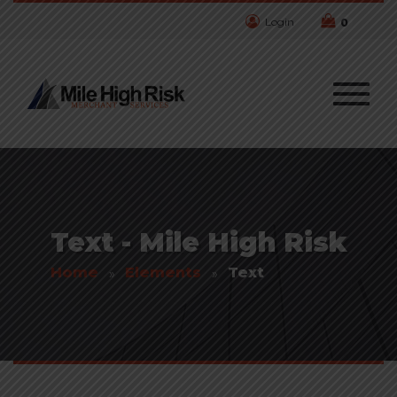
Login
0
Text - Mile High Risk
Home
Elements
Text