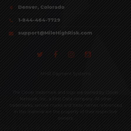
Denver, Colorado
1-844-464-7729
support@MileHighRisk.com
MHR Payment Systems
The Clover trademark and logo are owned by Clover
Network, Inc., a First Data company. All other
trademarks, service marks and trade names referenced
in this material are the property of their respective
owners.