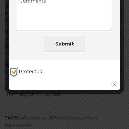
Link inside text, massa quis molestie venenatis, erat
enim faucibus sapien, eget elementum risus sapien
vel turpis.
id egestas blandit, arcu lorem commodo justo, non
aliquam arcu nulla et libero. Muis molestie
Submit
venenatis, erat enim faucibus sapien, eget
elementum risus sapien vel turpis.
Link inside text, massa quis molestie venenatis, erat
enim faucibus sapien, eget elementum risus sapien
Protected
vel turpis. Fusce vestibulum suscipit sem, vel
gravida neque maximus ut. Duis dignissim enim at
lorem auctor consequat.
TAGS:
#Business, #WordPress, #Text,
#Elements